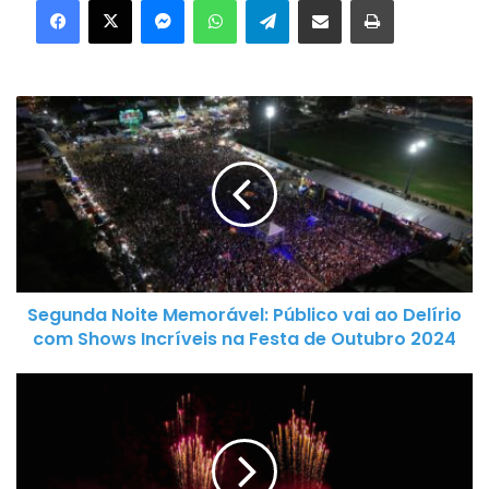
Segunda
Noite
Memorável:
Público
vai
ao
Delírio
com
Segunda Noite Memorável: Público vai ao Delírio
Shows
com Shows Incríveis na Festa de Outubro 2024
Incríveis
na
Sucesso
Festa
Total
de
na
Outubro
Ùltima
2024