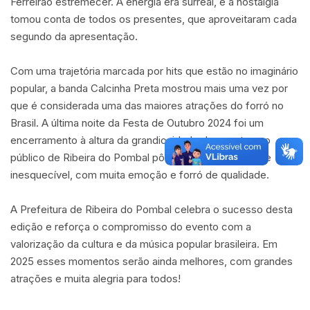
Ferreirão estremecer. A energia era surreal, e a nostalgia
tomou conta de todos os presentes, que aproveitaram cada
segundo da apresentação.
Com uma trajetória marcada por hits que estão no imaginário
popular, a banda Calcinha Preta mostrou mais uma vez por
que é considerada uma das maiores atrações do forró no
Brasil. A última noite da Festa de Outubro 2024 foi um
encerramento à altura da grandiosidade do evento, e o
público de Ribeira do Pombal pôde vivenciar uma noite
inesquecível, com muita emoção e forró de qualidade.
A Prefeitura de Ribeira do Pombal celebra o sucesso desta
edição e reforça o compromisso do evento com a
valorização da cultura e da música popular brasileira. Em
2025 esses momentos serão ainda melhores, com grandes
atrações e muita alegria para todos!
Facebook
X
Messenger
WhatsApp
Telegram
Compartilhar via e-mail
Imprimir