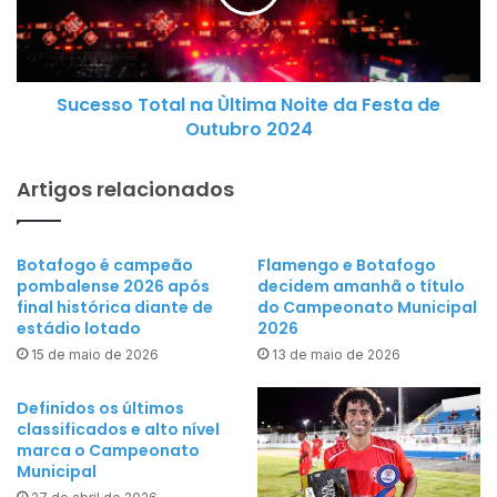
Noite
da
Festa
de
Sucesso Total na Ùltima Noite da Festa de
Outubro
Outubro 2024
2024
Artigos relacionados
Botafogo é campeão
Flamengo e Botafogo
pombalense 2026 após
decidem amanhã o título
final histórica diante de
do Campeonato Municipal
estádio lotado
2026
15 de maio de 2026
13 de maio de 2026
Definidos os últimos
classificados e alto nível
marca o Campeonato
Municipal