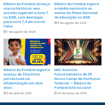
a
n
Ribeira do Pombal alcança
Ribeira do Pombal supera
i
marca histórica: seis
a média nacional e as
a
s
escolas superam a nota 7
metas do Plano Nacional
d
no IDEB, com destaque
de Educação no IDEB
d
a
para nota 7,4 em Curral
6 de agosto de 2026
e
P
Falso
R
e
7 de agosto de 2026
i
d
b
a
e
g
i
ó
r
g
a
i
d
Ribeira do Pombal registra
MEC Autoriza
c
avanço de 24 pontos
Funcionamento de 38
o
a
percentuais na
Novos Campi de Institutos
P
d
alfabetização em dois
Federais — Ribeira do
o
anos
Pombal Está na Lista!
a
m
E
9 de abril de 2026
24 de março de 2026
b
J
a
A