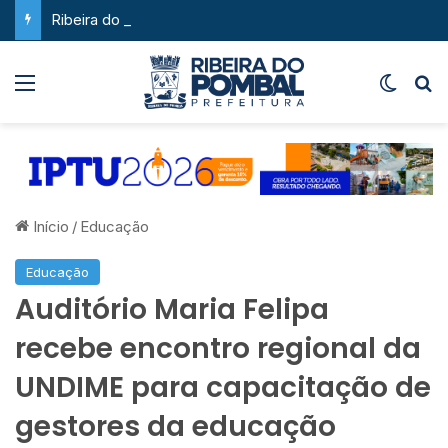
Ribeira do Pombal supera a média nacional e as metas do Plano Nacional de Educação no IDEB
Menu
Switch
P
Início
/
Educação
Educação
Auditório Maria Felipa
recebe encontro regional da
UNDIME para capacitação de
gestores da educação