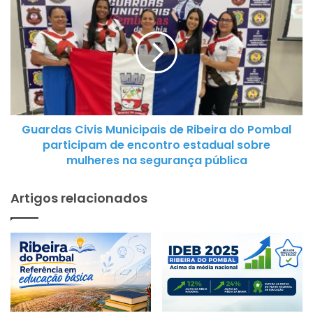
e
u
E
a
d
r
u
d
c
a
a
s
ç
C
ã
Guardas Civis Municipais de Ribeira do Pombal
i
o
participam de encontro estadual sobre
v
r
mulheres na segurança pública
i
e
s
a
Artigos relacionados
M
l
u
i
n
z
i
a
c
J
i
o
p
r