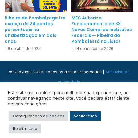
a
n
c
i
o
Ribeira do Pombal registra
MEC Autoriza
c
avanço de 24 pontos
Funcionamento de 38
m
i
percentuais na
Novos Campi de Institutos
a
alfabetização em dois
Federais — Ribeira do
p
u
anos
Pombal Está na Lista!
a
t
9 de abril de 2026
24 de março de 2026
l
o
d
r
e
i
© Copyright 2026. Todos os direitos reservados |
Ver aviso de
F
d
u
privacidade
a
t
d
Praça José Domingos, s/n - Centro, Ribeira do Pombal - BA,
Este site usa cookies para melhorar sua experiência e, ao
e
e
continuar navegando neste site, você declara estar ciente
48400-000
b
dessas condições.
e
o
v
Facebook
Instagram
WhatsApp
RSS
Configurações de cookies
Aceitar tudo
l
e
c
n
Rejeitar tudo
o
c