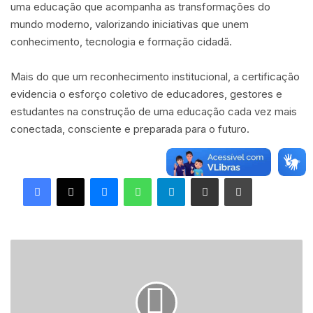
uma educação que acompanha as transformações do
mundo moderno, valorizando iniciativas que unem
conhecimento, tecnologia e formação cidadã.
Mais do que um reconhecimento institucional, a certificação
evidencia o esforço coletivo de educadores, gestores e
estudantes na construção de uma educação cada vez mais
conectada, consciente e preparada para o futuro.
Facebook
X
Messenger
WhatsApp
Telegram
Compartilhar via e-mail
Imprimir
F
e
r
r