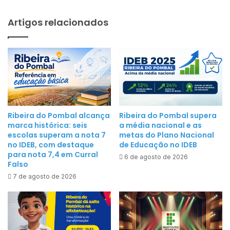
ç
o
a
Artigos relacionados
v
h
a
o
E
j
s
e
p
o
e
C
r
a
a
Ribeira do Pombal alcança
Ribeira do Pombal supera
m
n
marca histórica: seis
a média nacional e as
p
ç
escolas superam a nota 7
metas do Plano Nacional
e
no IDEB, com destaque
de Educação no IDEB
a
o
para nota 7,4 em Curral
6 de agosto de 2026
e
Falso
n
s
7 de agosto de 2026
a
t
t
r
o
e
M
i
u