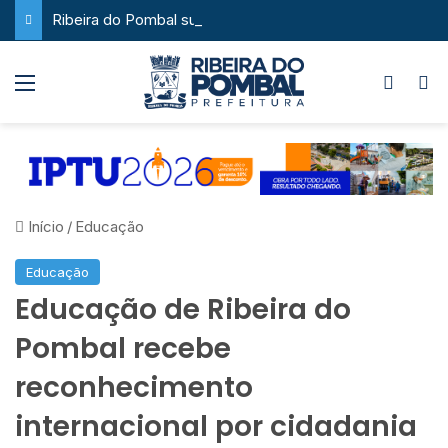
Ribeira do Pombal supera a média nacional e as metas do Plano Nacional de Educação no IDEB
Menu
Switch
P
Início
/
Educação
Educação
Educação de Ribeira do
Pombal recebe
reconhecimento
internacional por cidadania