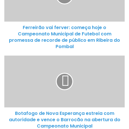
e
i
r
ã
Ferreirão vai ferver: começa hoje o
o
Campeonato Municipal de Futebol com
v
promessa de recorde de público em Ribeira do
a
Pombal
i
f
B
e
o
r
t
v
a
e
f
r
o
:
g
c
o
o
Botafogo de Nova Esperança estreia com
d
m
autoridade e vence o Barrocão na abertura do
e
e
Campeonato Municipal
N