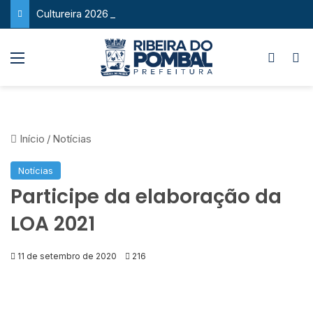
Cultureira 2026 abre inscrições e reforça sucesso como um dos maiores eventos culturais de Ribeira do Pombal
Menu
Switch
P
Início
/
Notícias
Notícias
Participe da elaboração da
LOA 2021
11 de setembro de 2020
216