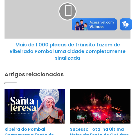
i
í
s
s
d
s
e
i
1
m
.
o
Mais de 1.000 placas de trânsito fazem de
0
g
Ribeirado Pombal uma cidade completamente
0
a
sinalizada
0
n
p
h
Artigos relacionados
l
a
a
n
c
o
a
v
s
a
d
e
e
s
t
t
Ribeira do Pombal
Sucesso Total na Ùltima
r
Comemora a Festa de
Noite da Festa de Outubro