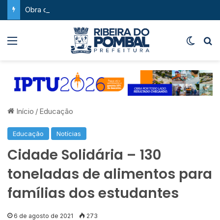
Obra de asfaltamento na Feira da Serra ganha novo impulso com chegada de maquinário pesado
Menu
Switch
P
Início
/
Educação
Educação
Notícias
Cidade Solidária – 130
toneladas de alimentos para
famílias dos estudantes
6 de agosto de 2021
273