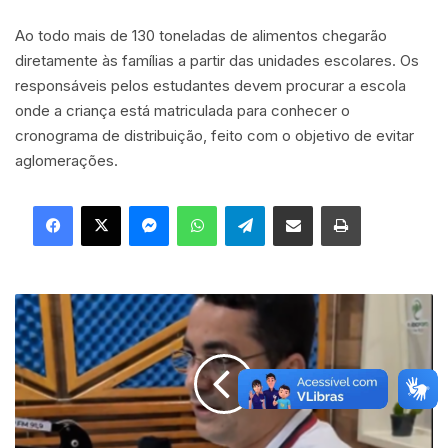
Ao todo mais de 130 toneladas de alimentos chegarão
diretamente às famílias a partir das unidades escolares. Os
responsáveis pelos estudantes devem procurar a escola
onde a criança está matriculada para conhecer o
cronograma de distribuição, feito com o objetivo de evitar
aglomerações.
Facebook
X
Messenger
WhatsApp
Telegram
Compartilhar via e-mail
Imprimir
P
r
e
f
e
i