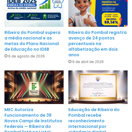
e
m
m
p
e
a
s
r
e
Ribeira do Pombal supera
Ribeira do Pombal registra
a
a média nacional e as
avanço de 24 pontos
s
C
metas do Plano Nacional
percentuais na
d
de Educação no IDEB
alfabetização em dois
i
o
anos
r
6 de agosto de 2026
n
9 de abril de 2026
u
o
r
v
g
o
i
g
a
o
s
v
d
e
MEC Autoriza
Educação de Ribeira do
e
Funcionamento de 38
Pombal recebe
r
C
Novos Campi de Institutos
reconhecimento
n
Federais — Ribeira do
internacional por
a
o
Pombal Está na Lista!
cidadania digital