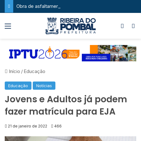
Obra de asfaltamento na Feira da Serra ganha novo impulso com chegada de maquinário pesado
Menu
Switch
P
Início
/
Educação
Educação
Notícias
Jovens e Adultos já podem
fazer matrícula para EJA
21 de janeiro de 2022
466