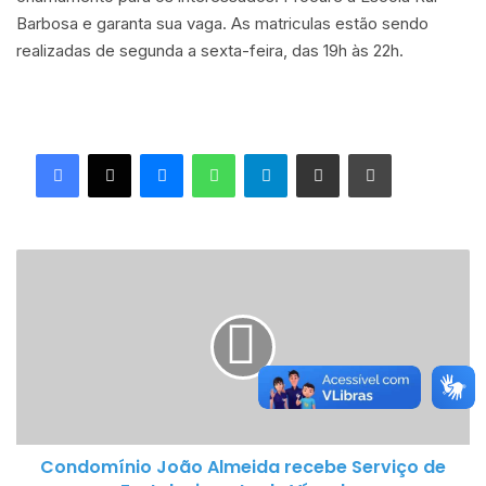
Barbosa e garanta sua vaga. As matriculas estão sendo
realizadas de segunda a sexta-feira, das 19h às 22h.
Facebook
X
Messenger
WhatsApp
Telegram
Compartilhar via e-mail
Imprimir
C
o
n
d
o
m
í
n
Condomínio João Almeida recebe Serviço de
i