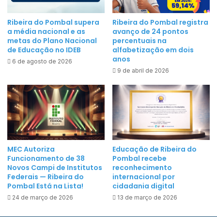
o
e
m
r
Ribeira do Pombal supera
Ribeira do Pombal registra
b
a média nacional e as
avanço de 24 pontos
v
a
metas do Plano Nacional
percentuais na
i
de Educação no IDEB
alfabetização em dois
l
ç
anos
c
6 de agosto de 2026
o
9 de abril de 2026
h
d
e
e
g
F
a
o
a
r
9
t
8
a
MEC Autoriza
Educação de Ribeira do
%
Funcionamento de 38
Pombal recebe
l
d
Novos Campi de Institutos
reconhecimento
e
Federais — Ribeira do
internacional por
e
c
Pombal Está na Lista!
cidadania digital
s
i
24 de março de 2026
13 de março de 2026
u
m
a