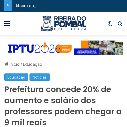
Ribeira do Pombal supera a média nacional e as metas do Plano Nacional de Educação no IDEB
Menu
Switch
P
Início
/
Educação
Educação
Notícias
Prefeitura concede 20% de
aumento e salário dos
professores podem chegar a
9 mil reais