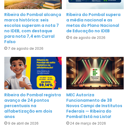
b
n
a
t
Ribeira do Pombal alcança
Ribeira do Pombal supera
l
marca histórica: seis
a média nacional e as
e
e
escolas superam a nota 7
metas do Plano Nacional
s
no IDEB, com destaque
de Educação no IDEB
n
d
para nota 7,4 em Curral
s
6 de agosto de 2026
a
Falso
e
L
7 de agosto de 2026
s
e
n
i
o
M
C
u
e
n
n
i
á
Ribeira do Pombal registra
MEC Autoriza
c
r
avanço de 24 pontos
Funcionamento de 38
i
percentuais na
Novos Campi de Institutos
i
p
alfabetização em dois
Federais — Ribeira do
o
a
anos
Pombal Está na Lista!
N
l
9 de abril de 2026
24 de março de 2026
a