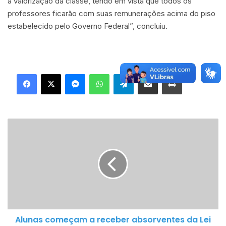
a valorização da classe, tendo em vista que todos os
professores ficarão com suas remunerações acima do piso
estabelecido pelo Governo Federal”, concluiu.
Facebook
X
Messenger
WhatsApp
Telegram
Compartilhar via e-mail
Imprimir
A
l
u
n
a
s
c
o
Alunas começam a receber absorventes da Lei
m