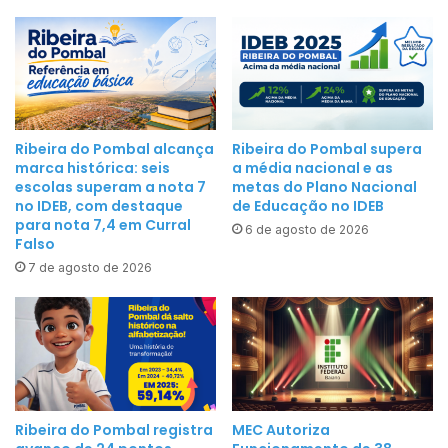
r
2
a
0
a
2
E
2
x
e
p
n
Ribeira do Pombal alcança
Ribeira do Pombal supera
o
c
marca histórica: seis
a média nacional e as
P
escolas superam a nota 7
metas do Plano Nacional
e
o
no IDEB, com destaque
de Educação no IDEB
r
para nota 7,4 em Curral
m
6 de agosto de 2026
r
Falso
b
a
7 de agosto de 2026
a
n
l
o
2
f
0
i
2
m
2
d
Ribeira do Pombal registra
MEC Autoriza
e