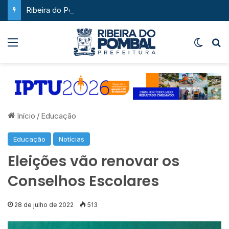
Ribeira do Pombal supera a média nacional e as metas do Plano Nacional de Educação no IDEB
Menu
Switch
P
Início
/
Educação
Educação
Notícias
Eleições vão renovar os
Conselhos Escolares
28 de julho de 2022
513