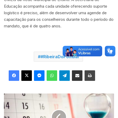
Educação acompanha cada unidade oferecendo suporte
logístico é preciso, além de desenvolver uma agende de
capacitação para os conselheiros durante todo o período do
mandato, que é de quatro anos.
#RibeiraDoPombal
Facebook
X
Messenger
WhatsApp
Telegram
Compartilhar via e-mail
Imprimir
P
r
a
z