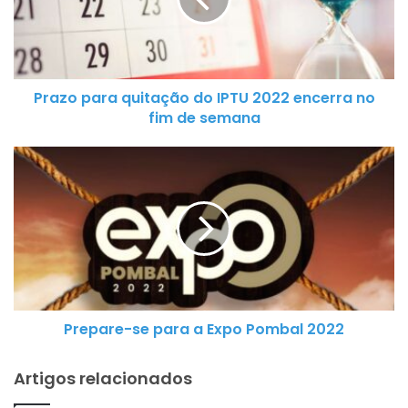
o
p
a
r
Prazo para quitação do IPTU 2022 encerra no
a
fim de semana
q
u
P
i
r
t
e
a
p
ç
a
ã
r
o
e
d
-
o
Prepare-se para a Expo Pombal 2022
s
I
e
P
p
Artigos relacionados
T
a
U