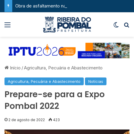
Obra de asfaltamento na Feira da Serra ganha novo impulso com chegada de maquinário pesado
Menu
Switch
P
Início
/
Agricultura, Pecuária e Abastecimento
Agricultura, Pecuária e Abastecimento
Notícias
Prepare-se para a Expo
Pombal 2022
2 de agosto de 2022
423