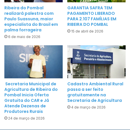
e
o
Ribeira do Pombal
GARANTIA SAFRA TEM
m
s
realizará palestra com
PAGAMENTO LIBERADO
m
Paulo Suassuna, maior
PARA 2.107 FAMÍLIAS EM
E
o
especialista do Brasil em
RIBEIRA DO POMBAL
s
palma forrageira
b
15 de abril de 2026
c
6 de maio de 2026
i
o
l
l
i
a
d
r
a
e
d
s
e
Secretaria Municipal de
Cadastro Ambiental Rural
u
Agricultura de Ribeira do
passa a ser feito
r
Pombal Inicia Oferta
gratuitamente na
Gratuita do CAR e Já
Secretaria de Agricultura
b
Atende Dezenas de
a
4 de março de 2026
Produtores Rurais
n
24 de março de 2026
a