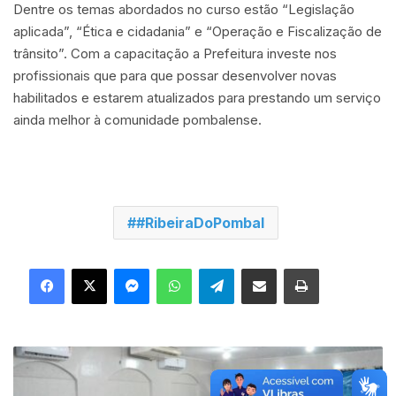
Dentre os temas abordados no curso estão “Legislação
aplicada”, “Ética e cidadania” e “Operação e Fiscalização de
trânsito”. Com a capacitação a Prefeitura investe nos
profissionais que para que possar desenvolver novas
habilitados e estarem atualizados para prestando um serviço
ainda melhor à comunidade pombalense.
#RibeiraDoPombal
Facebook
X
Messenger
WhatsApp
Telegram
Compartilhar via e-mail
Imprimir
R
i