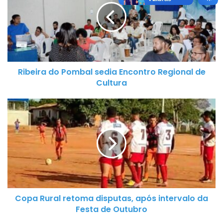
b
e
i
r
a
d
Ribeira do Pombal sedia Encontro Regional de
o
Cultura
P
o
C
m
o
b
p
a
a
l
R
s
u
e
r
d
a
i
Copa Rural retoma disputas, após intervalo da
l
a
Festa de Outubro
r
E