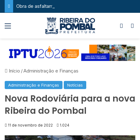
Obra de asfaltamento na Feira da Serra ganha novo impulso com chegada de maquinário pesado
Menu
Switch
P
Início
/
Administração e Finanças
Administração e Finanças
Notícias
Nova Rodoviária para a nova
Ribeira do Pombal
11 de novembro de 2022
1.024