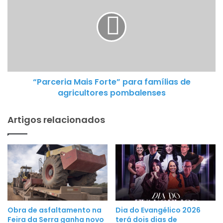
l
a
e
r
n
c
s
e
e
r
s
i
r
“Parceria Mais Forte” para famílias de
a
e
agricultores pombalenses
M
c
a
e
Artigos relacionados
i
b
s
e
F
m
o
i
r
n
t
t
e
e
”
r
Obra de asfaltamento na
Dia do Evangélico 2026
p
n
Feira da Serra ganha novo
terá dois dias de