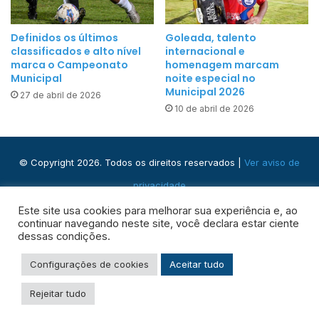
á
s
u
p
Definidos os últimos
Goleada, talento
m
o
classificados e alto nível
internacional e
c
marca o Campeonato
homenagem marcam
r
h
Municipal
noite especial no
t
Municipal 2026
a
27 de abril de 2026
e
10 de abril de 2026
m
e
a
n
d
a
o
© Copyright 2026. Todos os direitos reservados |
Ver aviso de
S
à
privacidade
a
p
ú
Praça José Domingos, s/n - Centro, Ribeira do Pombal - BA,
Este site usa cookies para melhorar sua experiência e, ao
r
d
continuar navegando neste site, você declara estar ciente
á
48400-000
dessas condições.
e
t
i
Facebook
Instagram
WhatsApp
RSS
Configurações de cookies
Aceitar tudo
c
Rejeitar tudo
a
s