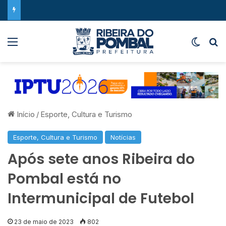
Menu
Switch
P
Início
/
Esporte, Cultura e Turismo
Esporte, Cultura e Turismo
Notícias
Após sete anos Ribeira do
Pombal está no
Intermunicipal de Futebol
23 de maio de 2023
802