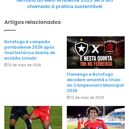
Semana do Meio Ambiente 2023 será um
M
l
chamado à prática sustentável
e
c
i
o
Artigos relacionados
o
m
A
i
m
n
Botafogo é campeão
b
a
pombalense 2026 após
i
u
final histórica diante de
e
estádio lotado
g
n
15 de maio de 2026
u
t
r
Flamengo e Botafogo
e
decidem amanhã o título
a
2
do Campeonato Municipal
ç
2026
0
õ
2
13 de maio de 2026
e
3
s
s
n
e
o
r
E