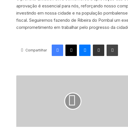
aprovação é essencial para nós, reforçando nosso comp
investindo em nossa cidade e na população pombalense
fiscal. Seguiremos fazendo de Ribeira do Pombal um exem
comprometimento em trabalhar pelo progresso da cidad
Facebook
X
Messenger
Compartilhar via e-mail
Imprimir
Compartilhar
P
r
e
f
e
i
t
u