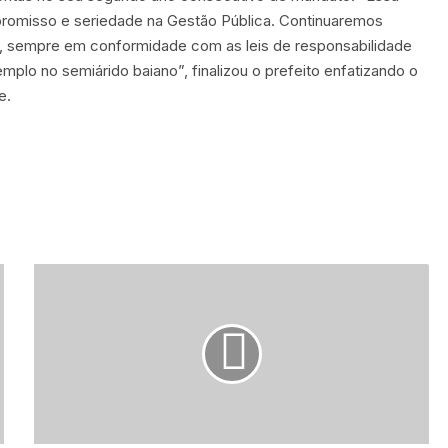
romisso e seriedade na Gestão Pública. Continuaremos
, sempre em conformidade com as leis de responsabilidade
plo no semiárido baiano”, finalizou o prefeito enfatizando o
e.
P
r
e
f
e
i
t
u