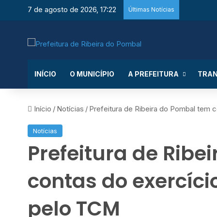
7 de agosto de 2026, 17:22
Últimas Notícias
INÍCIO
O MUNICÍPIO
A PREFEITURA
TRAN
Início
/
Notícias
/
Prefeitura de Ribeira do Pombal tem 
Notícias
Prefeitura de Ribe
contas do exercíc
pelo TCM