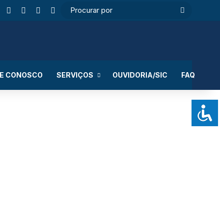
ebook
Instagram
WhatsApp
RSS
Entrar
Switch skin
Procurar
por
LE CONOSCO
SERVIÇOS
OUVIDORIA/SIC
FAQ