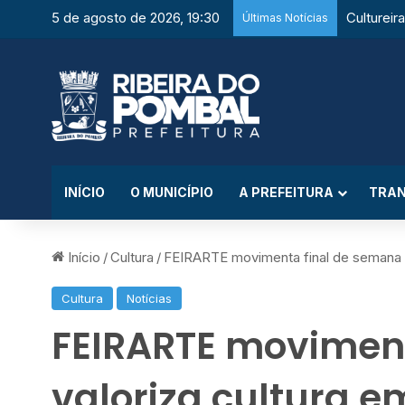
5 de agosto de 2026, 19:30
Últimas Notícias
INÍCIO
O MUNICÍPIO
A PREFEITURA
TRAN
Início
/
Cultura
/
FEIRARTE movimenta final de semana e
Cultura
Notícias
FEIRARTE moviment
valoriza cultura e