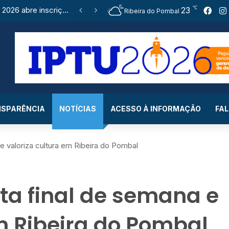
℃
Cultureira 2026 abre inscrições e reforça sucesso como um dos maiores eventos culturais de Ribeira do Pombal
23
Fac
Ribeira do Pombal
SPARÊNCIA
NOTÍCIAS
ACESSO À INFORMAÇÃO
FA
 valoriza cultura em Ribeira do Pombal
a final de semana e
m Ribeira do Pombal