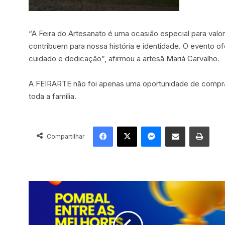
“A Feira do Artesanato é uma ocasião especial para valor
contribuem para nossa história e identidade. O evento o
cuidado e dedicação”, afirmou a artesã Mariá Carvalho.
A FEIRARTE não foi apenas uma oportunidade de compra
toda a família.
Facebook
X
Messenger
Compartilhar via e-mail
Imprimir
Compartilhar
R
i
b
e