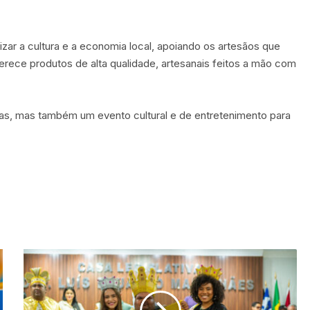
izar a cultura e a economia local, apoiando os artesãos que
ferece produtos de alta qualidade, artesanais feitos a mão com
s, mas também um evento cultural e de entretenimento para
P
r
e
f