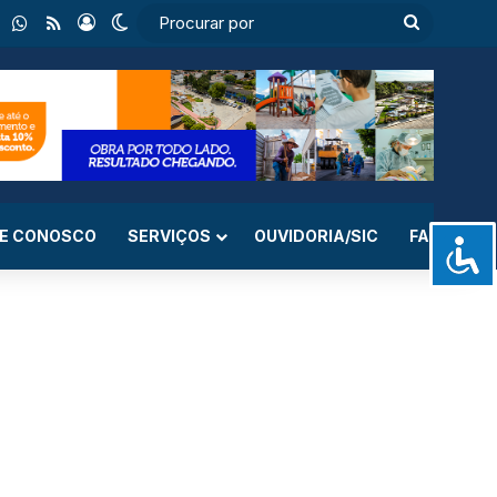
ebook
Instagram
WhatsApp
RSS
Entrar
Switch skin
Procurar
por
LE CONOSCO
SERVIÇOS
OUVIDORIA/SIC
FAQ