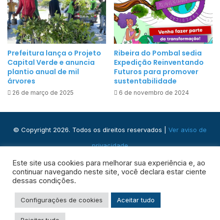
n
s
i
e
d
l
a
h
d
Prefeitura lança o Projeto
Ribeira do Pombal sedia
o
e
Capital Verde e anuncia
Expedição Reinventando
M
plantio anual de mil
Futuros para promover
s
u
árvores
sustentabilidade
o
n
26 de março de 2025
6 de novembro de 2024
b
i
r
c
e
i
© Copyright 2026. Todos os direitos reservados |
Ver aviso de
s
p
u
privacidade
a
a
Praça José Domingos, s/n - Centro, Ribeira do Pombal - BA,
l
Este site usa cookies para melhorar sua experiência e, ao
e
continuar navegando neste site, você declara estar ciente
d
48400-000
s
dessas condições.
e
c
D
Configurações de cookies
Aceitar tudo
Facebook
Instagram
WhatsApp
RSS
o
e
l