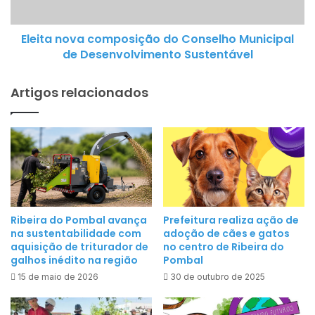
n
a
o
ç
Eleita nova composição do Conselho Municipal
v
ã
de Desenvolvimento Sustentável
a
o
c
q
Artigos relacionados
o
u
m
e
p
r
o
o
s
u
i
v
ç
i
ã
r
Ribeira do Pombal avança
Prefeitura realiza ação de
o
na sustentabilidade com
adoção de cães e gatos
a
d
aquisição de triturador de
no centro de Ribeira do
c
galhos inédito na região
Pombal
o
o
C
15 de maio de 2026
30 de outubro de 2025
m
o
u
n