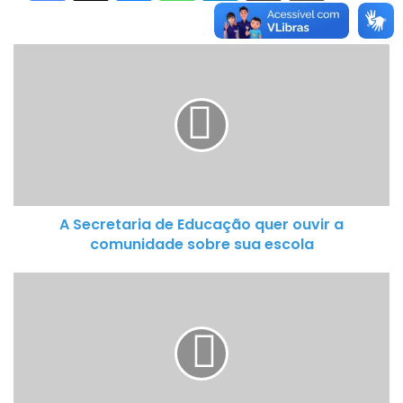
A
S
e
c
r
e
t
a
A Secretaria de Educação quer ouvir a
r
comunidade sobre sua escola
i
a
E
d
l
e
e
E
i
d
t
u
a
c