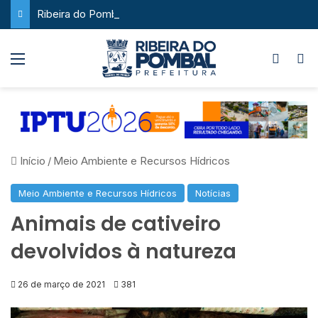
Ribeira do Pombal supera a média nacional e as metas do Plano Nacional de Educação no IDEB
Menu
Switch
P
Início
/
Meio Ambiente e Recursos Hídricos
Meio Ambiente e Recursos Hídricos
Notícias
Animais de cativeiro
devolvidos à natureza
26 de março de 2021
381