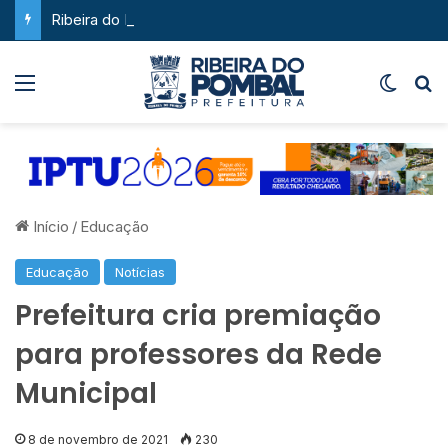
Ribeira do Pombal supera a média nacional e as metas do Plano Nacional de Educação no IDEB
Menu
Switch
P
Início
/
Educação
Educação
Notícias
Prefeitura cria premiação
para professores da Rede
Municipal
8 de novembro de 2021
230