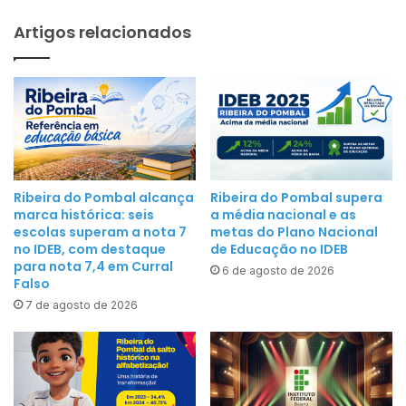
a
c
Artigos relacionados
p
o
a
n
c
t
i
o
t
d
a
e
ç
a
ã
t
Ribeira do Pombal alcança
Ribeira do Pombal supera
o
marca histórica: seis
a média nacional e as
é
p
escolas superam a nota 7
metas do Plano Nacional
1
no IDEB, com destaque
de Educação no IDEB
a
0
para nota 7,4 em Curral
r
6 de agosto de 2026
0
Falso
a
%
7 de agosto de 2026
a
d
R
e
o
m
n
u
d