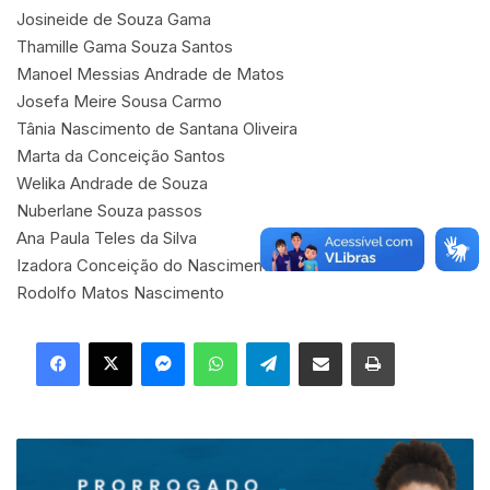
Josineide de Souza Gama
Thamille Gama Souza Santos
Manoel Messias Andrade de Matos
Josefa Meire Sousa Carmo
Tânia Nascimento de Santana Oliveira
Marta da Conceição Santos
Welika Andrade de Souza
Nuberlane Souza passos
Ana Paula Teles da Silva
Izadora Conceição do Nascimento
Rodolfo Matos Nascimento
Facebook
X
Messenger
WhatsApp
Telegram
Compartilhar via e-mail
Imprimir
R
E