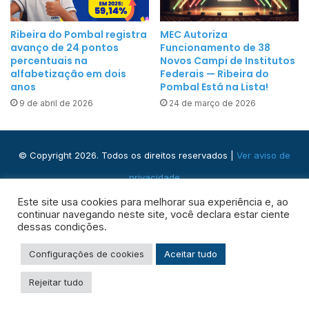
l
a
t
M
Ribeira do Pombal registra
MEC Autoriza
a
a
avanço de 24 pontos
Funcionamento de 38
s
percentuais na
Novos Campi de Institutos
r
e
alfabetização em dois
Federais — Ribeira do
i
j
anos
Pombal Está na Lista!
a
u
9 de abril de 2026
24 de março de 2026
d
r
a
o
P
s
© Copyright 2026. Todos os direitos reservados |
Ver aviso de
e
privacidade
n
h
Praça José Domingos, s/n - Centro, Ribeira do Pombal - BA,
Este site usa cookies para melhorar sua experiência e, ao
a
continuar navegando neste site, você declara estar ciente
48400-000
dessas condições.
Configurações de cookies
Aceitar tudo
Facebook
Instagram
WhatsApp
RSS
Rejeitar tudo